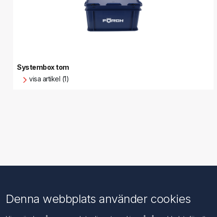
Systembox tom
visa artikel (1)
Information
Kundtjänst
Denna webbplats använder cookies
Imprint
Sök