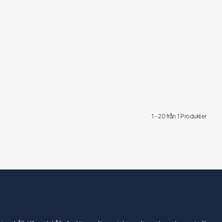
1 - 20 från
1 Produkter
Följ oss