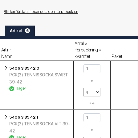
Bli den första att recensera den här produkten
Artikel
6
Antal ×
Art.nr
Förpackning =
Namn
kvantitet
Paket
5406 3 39 42 0
PCK(3) TENNISSOCKA SVART
x
39-42
I lager
=
4
5406 3 39 42 1
PCK(3) TENNISSOCKA VIT 39-
x
42
I lager