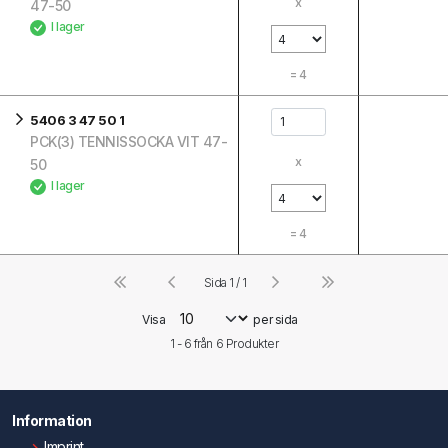
x
47-50
I lager
=
4
5406 3 47 50 1
PCK(3) TENNISSOCKA VIT 47-
x
50
I lager
=
4
Sida 1 / 1
Visa
per sida
1 - 6 från
6
Produkter
Information
Imprint