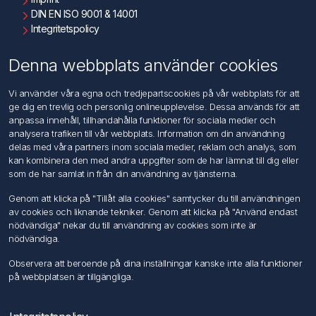
DIN EN ISO 9001 & 14001
Integritetspolicy
Användningsvillkor
Om oss
Denna webbplats använder cookies
Kontakta oss
Vi använder våra egna och tredjepartscookies på vår webbplats för att
ge dig en trevlig och personlig onlineupplevelse. Dessa används för att
Kundtjänst
anpassa innehåll, tillhandahålla funktioner för sociala medier och
Sök
analysera trafiken till vår webbplats. Information om din användning
delas med våra partners inom sociala medier, reklam och analys, som
kan kombinera den med andra uppgifter som de har lämnat till dig eller
Mitt konto
som de har samlat in från din användning av tjänsterna.
Mitt konto
Genom att klicka på "Tillåt alla cookies" samtycker du till användningen
Mina ordrar
av cookies och liknande tekniker. Genom att klicka på "Använd endast
Mina adresser
nödvändiga" nekar du till användning av cookies som inte är
nödvändiga.
Följ oss
Observera att beroende på dina inställningar kanske inte alla funktioner
på webbplatsen är tillgängliga.