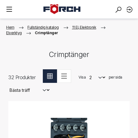
Hem
Fullständig katalog
11 El, Elektronik
Elverktyg
Crimptänger
Crimptänger
32
Produkter
Visa
per sida