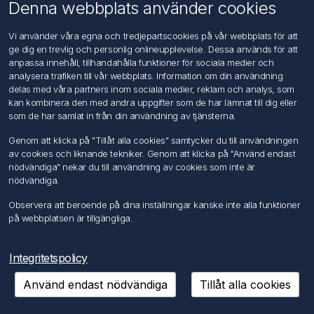
Om oss
Denna webbplats använder cookies
Kontakta oss
Vi använder våra egna och tredjepartscookies på vår webbplats för att
ge dig en trevlig och personlig onlineupplevelse. Dessa används för att
Kundtjänst
anpassa innehåll, tillhandahålla funktioner för sociala medier och
Sök
analysera trafiken till vår webbplats. Information om din användning
delas med våra partners inom sociala medier, reklam och analys, som
kan kombinera den med andra uppgifter som de har lämnat till dig eller
Mitt konto
som de har samlat in från din användning av tjänsterna.
Mitt konto
Genom att klicka på "Tillåt alla cookies" samtycker du till användningen
Mina ordrar
av cookies och liknande tekniker. Genom att klicka på "Använd endast
Mina adresser
nödvändiga" nekar du till användning av cookies som inte är
nödvändiga.
Följ oss
Observera att beroende på dina inställningar kanske inte alla funktioner
på webbplatsen är tillgängliga.
Integritetspolicy
Använd endast nödvändiga
Tillåt alla cookies
Copyright © 2026 FÖRCH Sverige AB. Alla rättigheter reserverade.
Powered by
nopCommerce