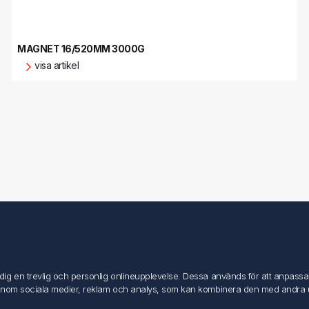
MAGNET 16/520MM 3000G
visa artikel
Mitt konto
Mitt konto
g en trevlig och personlig onlineupplevelse. Dessa används för att anpassa in
Mina ordrar
inom sociala medier, reklam och analys, som kan kombinera den med andra uppg
Mina adresser