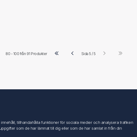
80 - 100 från
91 Produkter
Sida 5 / 5
Följ oss
nehåll, tillhandahålla funktioner för sociala medier och analysera trafiken
ifter som de har lämnat till dig eller som de har samlat in från din