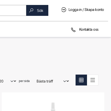
Logga in / Skapa konto
Sök
Kontakta oss
per sida