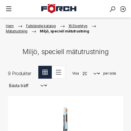
Hem
Fullständig katalog
16 Elverktyg
Mätutrustning
Miljö, speciell mätutrustning
Miljö, speciell mätutrustning
9
Produkter
Visa
per sida