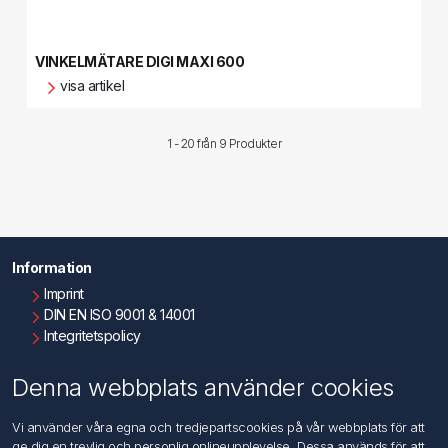
VINKELMÄTARE DIGI MAXI 600
visa artikel
1 - 20 från
9 Produkter
Information
Imprint
DIN EN ISO 9001 & 14001
Integritetspolicy
Användningsvillkor
Om oss
Denna webbplats använder cookies
Kontakta oss
Vi använder våra egna och tredjepartscookies på vår webbplats för att
ge dig en trevlig och personlig onlineupplevelse. Dessa används för att