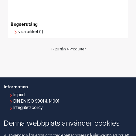
Bogserstång
visa artikel (1)
1 - 20 från
4 Produkter
Information
Imprint
DIN EN ISO 9001 & 14001
Integritetspolicy
Användningsvillkor
Om oss
Denna webbplats använder cookies
Kontakta oss
Vi använder våra egna och tredjepartscookies på vår webbplats för att