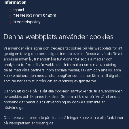
Information
Imprint
DIN EN ISO 9001 & 14001
Integritetspolicy
Användningsvillkor
Om oss
Denna webbplats använder cookies
Kontakta oss
Vi använder våra egna och tredjepartscookies på vår webbplats för att
ge dig en trevlig och personlig onlineupplevelse. Dessa används för att
Kundtjänst
anpassa innehåll, tillhandahålla funktioner för sociala medier och
Sök
analysera trafiken till vår webbplats. Information om din användning
delas med våra partners inom sociala medier, reklam och analys, som
kan kombinera den med andra uppgifter som de har lämnat till dig eller
Mitt konto
som de har samlat in från din användning av tjänsterna.
Mitt konto
Genom att klicka på "Tillåt alla cookies" samtycker du till användningen
Mina ordrar
av cookies och liknande tekniker. Genom att klicka på "Använd endast
Mina adresser
nödvändiga" nekar du till användning av cookies som inte är
nödvändiga.
Följ oss
Observera att beroende på dina inställningar kanske inte alla funktioner
på webbplatsen är tillgängliga.