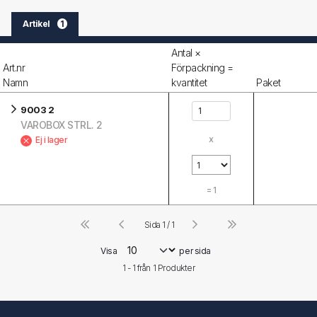
Artikel
1
Antal ×
Art.nr
Förpackning =
Namn
kvantitet
Paket
9003 2
VAROBOX STRL. 2
x
Ej i lager
=
1
Sida 1 / 1
Visa
per sida
1 - 1 från
1
Produkter