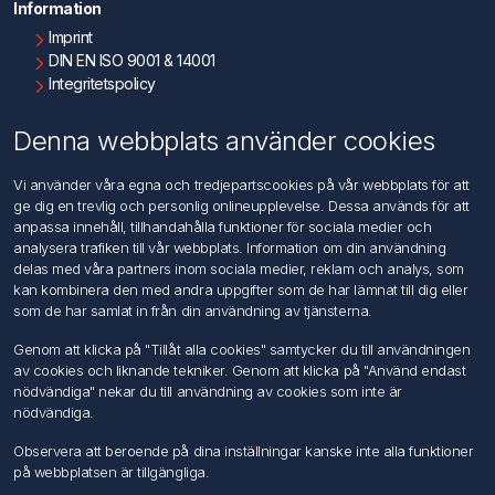
Information
Imprint
DIN EN ISO 9001 & 14001
Integritetspolicy
Användningsvillkor
Om oss
Denna webbplats använder cookies
Kontakta oss
Vi använder våra egna och tredjepartscookies på vår webbplats för att
ge dig en trevlig och personlig onlineupplevelse. Dessa används för att
Kundtjänst
anpassa innehåll, tillhandahålla funktioner för sociala medier och
Sök
analysera trafiken till vår webbplats. Information om din användning
delas med våra partners inom sociala medier, reklam och analys, som
kan kombinera den med andra uppgifter som de har lämnat till dig eller
Mitt konto
som de har samlat in från din användning av tjänsterna.
Mitt konto
Genom att klicka på "Tillåt alla cookies" samtycker du till användningen
Mina ordrar
av cookies och liknande tekniker. Genom att klicka på "Använd endast
Mina adresser
nödvändiga" nekar du till användning av cookies som inte är
nödvändiga.
Följ oss
Observera att beroende på dina inställningar kanske inte alla funktioner
på webbplatsen är tillgängliga.