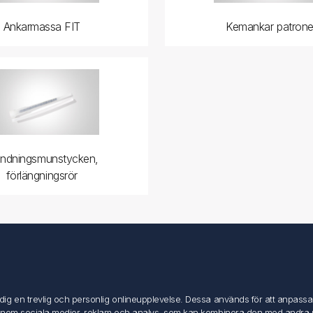
Ankarmassa FIT
Kemankar patrone
andningsmunstycken,
förlängningsrör
Mitt konto
Mitt konto
g en trevlig och personlig onlineupplevelse. Dessa används för att anpassa in
Mina ordrar
inom sociala medier, reklam och analys, som kan kombinera den med andra uppg