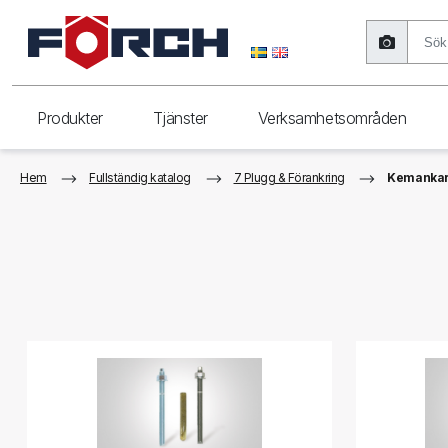
Produkter
Tjänster
Verksamhetsområden
Hem
Fullständig katalog
7 Plugg & Förankring
Kemankar