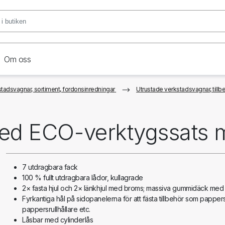
Om oss
tadsvagnar, sortiment, fordonsinredningar
Utrustade verkstadsvagnar, tillbe
ed ECO-verktygssats 
7 utdragbara fack
100 % fullt utdragbara lådor, kullagrade
2× fasta hjul och 2× länkhjul med broms; massiva gummidäck med 
Fyrkantiga hål på sidopanelerna för att fästa tillbehör som papper
pappersrullhållare etc.
Låsbar med cylinderlås