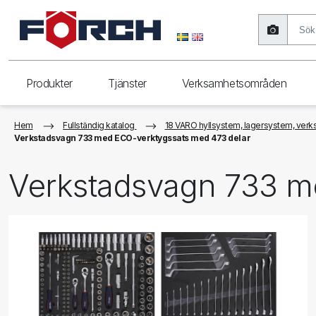
Produkter
Tjänster
Verksamhetsområden
Hem
Fullständig katalog
18 VARO hyllsystem, lagersystem, verks
Verkstadsvagn 733 med ECO-verktygssats med 473 delar
Verkstadsvagn 733 m