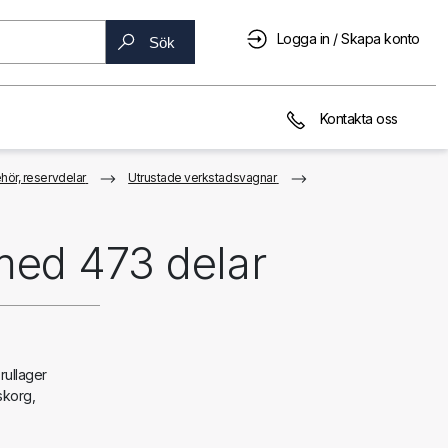
Logga in / Skapa konto
Sök
Kontakta oss
hör, reservdelar
Utrustade verkstadsvagnar
med 473 delar
rullager
skorg,