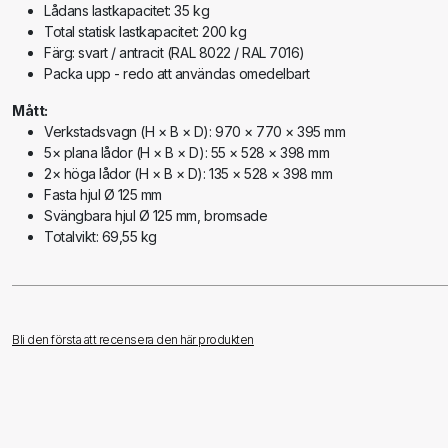
Lådans lastkapacitet: 35 kg
Total statisk lastkapacitet: 200 kg
Färg: svart / antracit (RAL 8022 / RAL 7016)
Packa upp - redo att användas omedelbart
Mått:
Verkstadsvagn (H × B × D): 970 × 770 × 395 mm
5× plana lådor (H × B × D): 55 × 528 × 398 mm
2× höga lådor (H × B × D): 135 × 528 × 398 mm
Fasta hjul Ø 125 mm
Svängbara hjul Ø 125 mm, bromsade
Totalvikt: 69,55 kg
Omfattning av leveransen:
1× 733 Eco verkstadsvagn
Bli den första att recensera den här produkten
Låda 1 - hylsnyckel, 170 st, 1× vardera:
1/4” insexnyckel, SW 4 - 14 mm
1/4” insexnyckel, extra lång, SW 4 - 10 mm
1/4” TX hylsnyckel, E4 - E8
1/4” TX bits hylsnyckel, T8 - T30