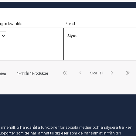
g = kvantitet
Paket
Styck
Sida 1 / 1
1 - 1 från
1
Produkter
sida
Följ oss
nehåll, tillhandahålla funktioner för sociala medier och analysera trafiken
ifter som de har lämnat till dig eller som de har samlat in från din