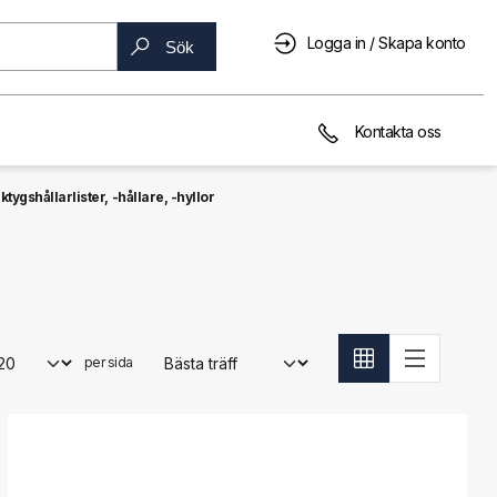
Logga in / Skapa konto
Sök
Kontakta oss
ktygshållarlister, -hållare, -hyllor
per sida