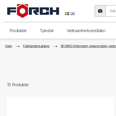
Produkter
Tjänster
Verksamhetsområden
Hem
Fullständig katalog
18 VARO hyllsystem, lagersystem, verks
15
Produkter