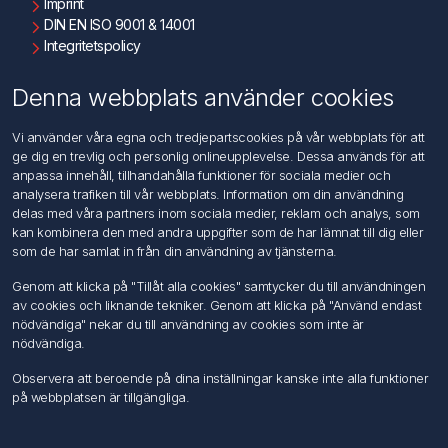
Imprint
DIN EN ISO 9001 & 14001
Integritetspolicy
Användningsvillkor
Om oss
Denna webbplats använder cookies
Kontakta oss
Vi använder våra egna och tredjepartscookies på vår webbplats för att
ge dig en trevlig och personlig onlineupplevelse. Dessa används för att
Kundtjänst
anpassa innehåll, tillhandahålla funktioner för sociala medier och
Sök
analysera trafiken till vår webbplats. Information om din användning
delas med våra partners inom sociala medier, reklam och analys, som
kan kombinera den med andra uppgifter som de har lämnat till dig eller
Mitt konto
som de har samlat in från din användning av tjänsterna.
Mitt konto
Genom att klicka på "Tillåt alla cookies" samtycker du till användningen
Mina ordrar
av cookies och liknande tekniker. Genom att klicka på "Använd endast
Mina adresser
nödvändiga" nekar du till användning av cookies som inte är
nödvändiga.
Följ oss
Observera att beroende på dina inställningar kanske inte alla funktioner
på webbplatsen är tillgängliga.