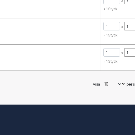
x
=
1
Styck
x
=
1
Styck
x
=
1
Styck
Visa
per s
Mitt konto
Mitt konto