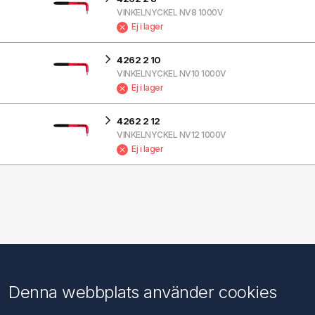
VINKELNYCKEL NV8 1000V
Ej i lager
4262 2 10
VINKELNYCKEL NV10 1000V
Ej i lager
4262 2 12
VINKELNYCKEL NV12 1000V
Ej i lager
Information
Kundtjänst
Denna webbplats använder cookies
Imprint
Sök