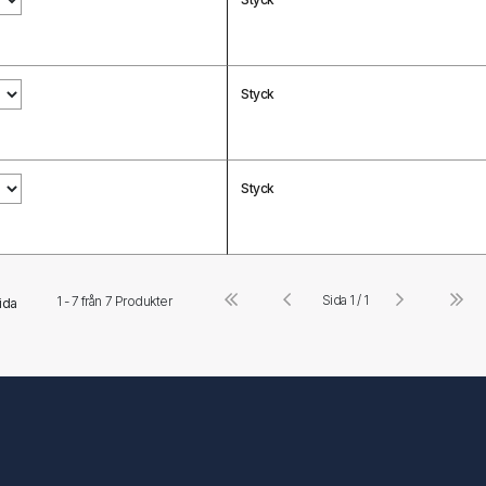
Styck
Styck
Sida 1 / 1
1 - 7 från
7
Produkter
ida
Följ oss