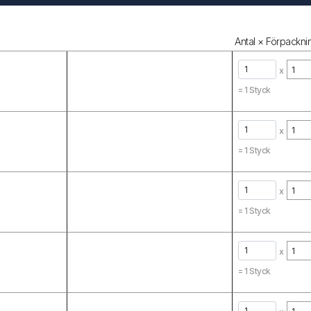
Antal × Förpacknin
x
=
1
Styck
x
=
1
Styck
x
=
1
Styck
x
=
1
Styck