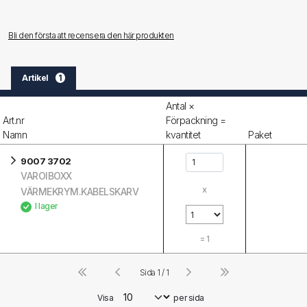
Bli den första att recensera den här produkten
Artikel
1
Antal ×
Art.nr
Förpackning =
Namn
kvantitet
Paket
9007 3702
VAROIBOXX
x
VÄRMEKRYM.KABELSKARV
I lager
=
1
Sida 1 / 1
Visa
per sida