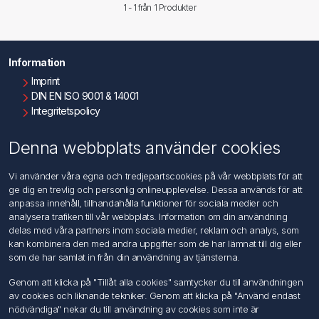
1 - 1 från
1
Produkter
Information
Imprint
DIN EN ISO 9001 & 14001
Integritetspolicy
Användningsvillkor
Om oss
Denna webbplats använder cookies
Kontakta oss
Vi använder våra egna och tredjepartscookies på vår webbplats för att
ge dig en trevlig och personlig onlineupplevelse. Dessa används för att
Kundtjänst
anpassa innehåll, tillhandahålla funktioner för sociala medier och
Sök
analysera trafiken till vår webbplats. Information om din användning
delas med våra partners inom sociala medier, reklam och analys, som
kan kombinera den med andra uppgifter som de har lämnat till dig eller
Mitt konto
som de har samlat in från din användning av tjänsterna.
Mitt konto
Genom att klicka på "Tillåt alla cookies" samtycker du till användningen
Mina ordrar
av cookies och liknande tekniker. Genom att klicka på "Använd endast
Mina adresser
nödvändiga" nekar du till användning av cookies som inte är