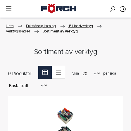
Hem
Fullständig katalog
15 Handverktyg
Verktygssatser
Sortiment av verktyg
Sortiment av verktyg
9
Produkter
Visa
per sida