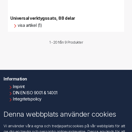
Universal verktygssats, 88 delar
visa artikel (1)
1 - 20 från
9 Produkter
Information
Imprint
DIN EN ISO 9001 & 14001
Integritetspolicy
Användningsvillkor
Om oss
Denna webbplats använder cookies
Kontakta oss
Vi använder våra egna och tredjepartscookies på vår webbplats för att
ge dig en trevlig och personlig onlineupplevelse. Dessa används för att