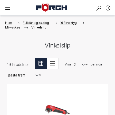
Hem
Fullständig katalog
16 Elverktyg
Milwaukee
Vinkelslip
Vinkelslip
19
Produkter
Visa
per sida