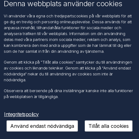
Om oss
Denna webbplats använder cookies
Kontakta oss
Vi använder våra egna och tredjepartscookies på vår webbplats för att
ge dig en trevlig och personlig onlineupplevelse. Dessa används för att
Kundtjänst
anpassa innehåll, tillhandahålla funktioner för sociala medier och
Sök
analysera trafiken till vår webbplats. Information om din användning
delas med våra partners inom sociala medier, reklam och analys, som
kan kombinera den med andra uppgifter som de har lämnat till dig eller
Mitt konto
som de har samlat in från din användning av tjänsterna.
Mitt konto
Genom att klicka på "Tillåt alla cookies" samtycker du till användningen
Mina ordrar
av cookies och liknande tekniker. Genom att klicka på "Använd endast
Mina adresser
nödvändiga" nekar du till användning av cookies som inte är
nödvändiga.
Följ oss
Observera att beroende på dina inställningar kanske inte alla funktioner
på webbplatsen är tillgängliga.
Integritetspolicy
Använd endast nödvändiga
Tillåt alla cookies
Copyright © 2026 FÖRCH Sverige AB. Alla rättigheter reserverade.
Powered by
nopCommerce