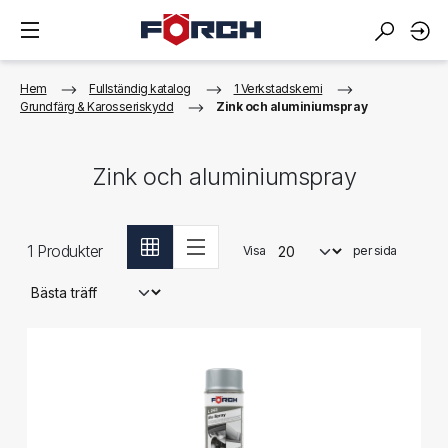
Hem
Fullständig katalog
1 Verkstadskemi
Grundfärg & Karosseriskydd
Zink och aluminiumspray
Zink och aluminiumspray
1
Produkter
Visa
per sida