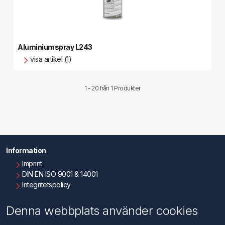
Aluminiumspray L243
visa artikel (1)
1 - 20 från
1 Produkter
Information
Imprint
DIN EN ISO 9001 & 14001
Integritetspolicy
Användningsvillkor
Om oss
Denna webbplats använder cookies
Kontakta oss