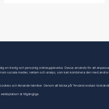
Mitt konto
Mitt konto
g en trevlig och personlig onlineupplevelse. Dessa används för att anpassa in
Mina ordrar
inom sociala medier, reklam och analys, som kan kombinera den med andra uppg
Mina adresser
av cookies och liknande tekniker. Genom att klicka på "Använd endast nödvänd
 webbplatsen är tillgängliga.