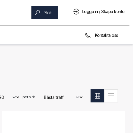
Logga in / Skapa konto
Sök
Kontakta oss
per sida