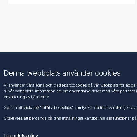
Information
Kundtjänst
Denna webbplats använder cookies
Imprint
Sök
Vi använder våra egna och tredjepartscookies på vår webbplats för att ge di
DIN EN ISO 9001 & 14001
till vår webbplats. Information om din användning delas med våra partners 
Integritetspolicy
användning av tjänsterna.
Användningsvillkor
Genom att klicka på "Tillåt alla cookies" samtycker du till användningen 
Om oss
Kontakta oss
Observera att beroende på dina inställningar kanske inte alla funktioner på
Integritetspolicy