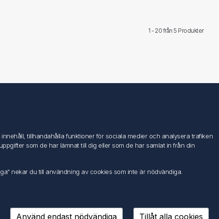
1 - 20 från
5 Produkter
Följ oss
nehåll, tillhandahålla funktioner för sociala medier och analysera trafiken
ifter som de har lämnat till dig eller som de har samlat in från din
iga" nekar du till användning av cookies som inte är nödvändiga.
Använd endast nödvändiga
Tillåt alla cookies