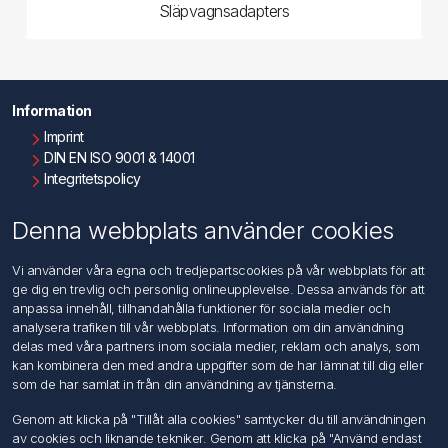
Släpvagnsadapters
Information
Imprint
DIN EN ISO 9001 & 14001
Integritetspolicy
Användningsvillkor
Om oss
Denna webbplats använder cookies
Kontakta oss
Vi använder våra egna och tredjepartscookies på vår webbplats för att
ge dig en trevlig och personlig onlineupplevelse. Dessa används för att
Kundtjänst
anpassa innehåll, tillhandahålla funktioner för sociala medier och
Sök
analysera trafiken till vår webbplats. Information om din användning
delas med våra partners inom sociala medier, reklam och analys, som
kan kombinera den med andra uppgifter som de har lämnat till dig eller
Mitt konto
som de har samlat in från din användning av tjänsterna.
Mitt konto
Genom att klicka på "Tillåt alla cookies" samtycker du till användningen
Mina ordrar
av cookies och liknande tekniker. Genom att klicka på "Använd endast