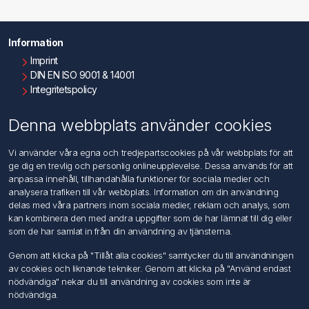
Information
Imprint
DIN EN ISO 9001 & 14001
Integritetspolicy
Användningsvillkor
Om oss
Denna webbplats använder cookies
Kontakta oss
Vi använder våra egna och tredjepartscookies på vår webbplats för att
ge dig en trevlig och personlig onlineupplevelse. Dessa används för att
Kundtjänst
anpassa innehåll, tillhandahålla funktioner för sociala medier och
Sök
analysera trafiken till vår webbplats. Information om din användning
delas med våra partners inom sociala medier, reklam och analys, som
kan kombinera den med andra uppgifter som de har lämnat till dig eller
Mitt konto
som de har samlat in från din användning av tjänsterna.
Mitt konto
Genom att klicka på "Tillåt alla cookies" samtycker du till användningen
Mina ordrar
av cookies och liknande tekniker. Genom att klicka på "Använd endast
Mina adresser
nödvändiga" nekar du till användning av cookies som inte är
nödvändiga.