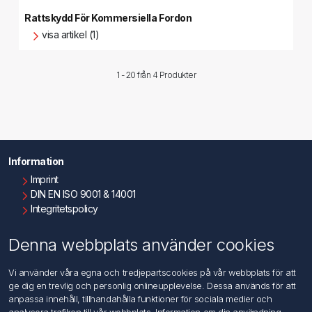
Rattskydd För Kommersiella Fordon
visa artikel (1)
1 - 20 från
4 Produkter
Information
Imprint
DIN EN ISO 9001 & 14001
Integritetspolicy
Användningsvillkor
Om oss
Denna webbplats använder cookies
Kontakta oss
Vi använder våra egna och tredjepartscookies på vår webbplats för att
ge dig en trevlig och personlig onlineupplevelse. Dessa används för att
Kundtjänst
anpassa innehåll, tillhandahålla funktioner för sociala medier och
Sök