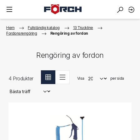
Hem
Fullständig katalog
13 Truckline
Fordonsrengöring
Rengöring av fordon
Rengöring av fordon
4
Produkter
Visa
per sida