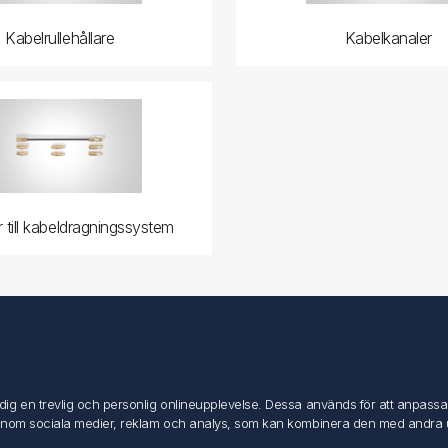
Kabelrullehållare
Kabelkanaler
r till kabeldragningssystem
Mitt konto
Mitt konto
g en trevlig och personlig onlineupplevelse. Dessa används för att anpassa in
Mina ordrar
inom sociala medier, reklam och analys, som kan kombinera den med andra uppg
Mina adresser