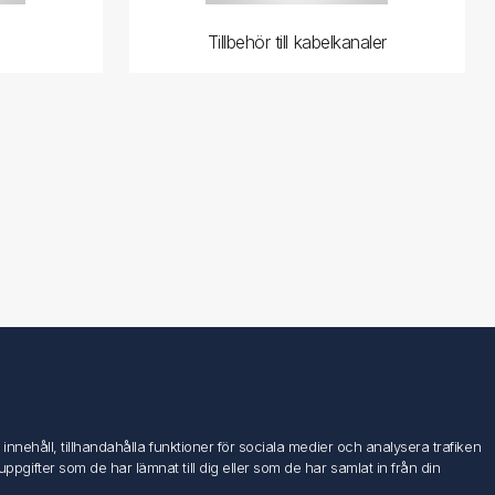
Tillbehör till kabelkanaler
Följ oss
nehåll, tillhandahålla funktioner för sociala medier och analysera trafiken
ifter som de har lämnat till dig eller som de har samlat in från din