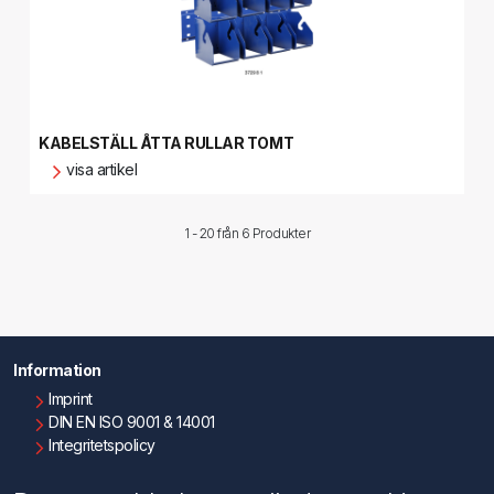
KABELSTÄLL ÅTTA RULLAR TOMT
visa artikel
1 - 20 från
6 Produkter
Information
Imprint
DIN EN ISO 9001 & 14001
Integritetspolicy
Användningsvillkor
Om oss