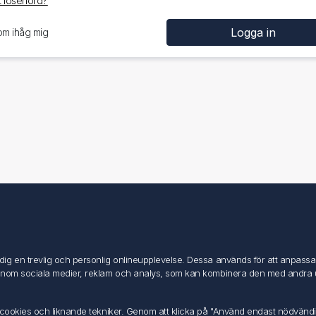
 lösenord?
om ihåg mig
Mitt konto
Mitt konto
g en trevlig och personlig onlineupplevelse. Dessa används för att anpassa in
Mina ordrar
inom sociala medier, reklam och analys, som kan kombinera den med andra uppg
Mina adresser
av cookies och liknande tekniker. Genom att klicka på "Använd endast nödvänd