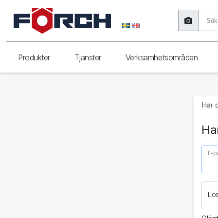
Produkter
Tjänster
Verksamhetsområden
Har 
Har
E-p
Lö