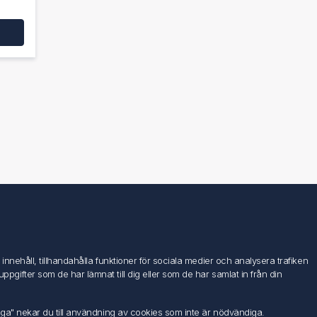
Följ oss
nehåll, tillhandahålla funktioner för sociala medier och analysera trafiken
ifter som de har lämnat till dig eller som de har samlat in från din
iga" nekar du till användning av cookies som inte är nödvändiga.