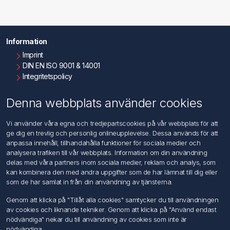
Information
Imprint
DIN EN ISO 9001 & 14001
Integritetspolicy
Användningsvillkor
Om oss
Denna webbplats använder cookies
Kontakta oss
Vi använder våra egna och tredjepartscookies på vår webbplats för att
ge dig en trevlig och personlig onlineupplevelse. Dessa används för att
Kundtjänst
anpassa innehåll, tillhandahålla funktioner för sociala medier och
Sök
analysera trafiken till vår webbplats. Information om din användning
delas med våra partners inom sociala medier, reklam och analys, som
kan kombinera den med andra uppgifter som de har lämnat till dig eller
Mitt konto
som de har samlat in från din användning av tjänsterna.
Mitt konto
Genom att klicka på "Tillåt alla cookies" samtycker du till användningen
Mina ordrar
av cookies och liknande tekniker. Genom att klicka på "Använd endast
Mina adresser
nödvändiga" nekar du till användning av cookies som inte är
nödvändiga.