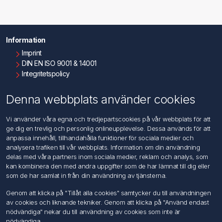
Information
Imprint
DIN EN ISO 9001 & 14001
Integritetspolicy
Användningsvillkor
Om oss
Denna webbplats använder cookies
Kontakta oss
Vi använder våra egna och tredjepartscookies på vår webbplats för att
ge dig en trevlig och personlig onlineupplevelse. Dessa används för att
Kundtjänst
anpassa innehåll, tillhandahålla funktioner för sociala medier och
Sök
analysera trafiken till vår webbplats. Information om din användning
delas med våra partners inom sociala medier, reklam och analys, som
kan kombinera den med andra uppgifter som de har lämnat till dig eller
Mitt konto
som de har samlat in från din användning av tjänsterna.
Mitt konto
Genom att klicka på "Tillåt alla cookies" samtycker du till användningen
Mina ordrar
av cookies och liknande tekniker. Genom att klicka på "Använd endast
Mina adresser
nödvändiga" nekar du till användning av cookies som inte är
nödvändiga.