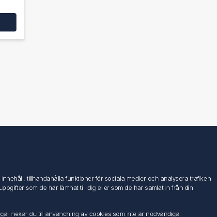
Följ oss
nehåll, tillhandahålla funktioner för sociala medier och analysera trafiken
ifter som de har lämnat till dig eller som de har samlat in från din
iga" nekar du till användning av cookies som inte är nödvändiga.