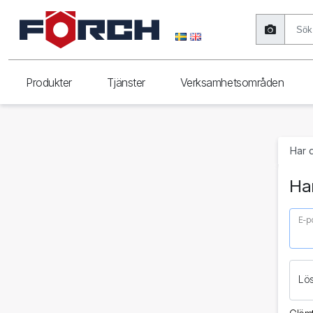
Produkter
Tjänster
Verksamhetsområden
Har 
Har
E-p
Lö