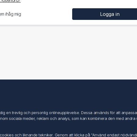
 lösenord?
om ihåg mig
Mitt konto
Mitt konto
g en trevlig och personlig onlineupplevelse. Dessa används för att anpassa in
Mina ordrar
inom sociala medier, reklam och analys, som kan kombinera den med andra uppg
Mina adresser
av cookies och liknande tekniker. Genom att klicka på "Använd endast nödvänd