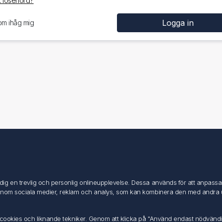
 lösenord?
om ihåg mig
Mitt konto
Mitt konto
g en trevlig och personlig onlineupplevelse. Dessa används för att anpassa in
Mina ordrar
inom sociala medier, reklam och analys, som kan kombinera den med andra uppg
Mina adresser
av cookies och liknande tekniker. Genom att klicka på "Använd endast nödvänd