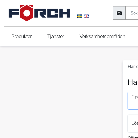
Produkter
Tjänster
Verksamhetsområden
Har 
Har
E-p
Lö