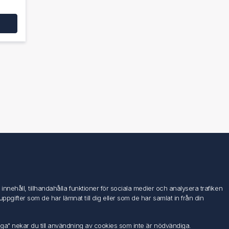
Följ oss
nehåll, tillhandahålla funktioner för sociala medier och analysera trafiken
ifter som de har lämnat till dig eller som de har samlat in från din
iga" nekar du till användning av cookies som inte är nödvändiga.