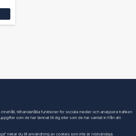
Följ oss
nehåll, tillhandahålla funktioner för sociala medier och analysera trafiken
ifter som de har lämnat till dig eller som de har samlat in från din
iga" nekar du till användning av cookies som inte är nödvändiga.