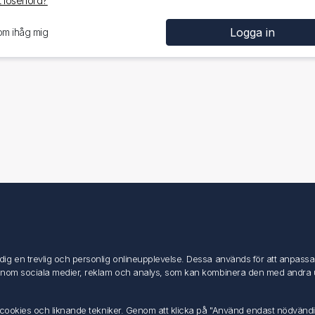
 lösenord?
om ihåg mig
Mitt konto
Mitt konto
g en trevlig och personlig onlineupplevelse. Dessa används för att anpassa in
Mina ordrar
inom sociala medier, reklam och analys, som kan kombinera den med andra uppg
Mina adresser
av cookies och liknande tekniker. Genom att klicka på "Använd endast nödvänd