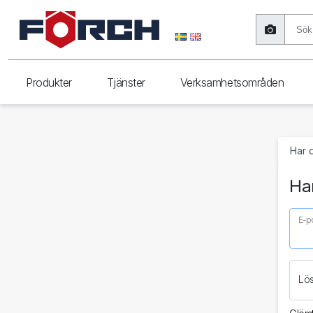
Produkter
Tjänster
Verksamhetsområden
Har 
Har
E-p
Lö