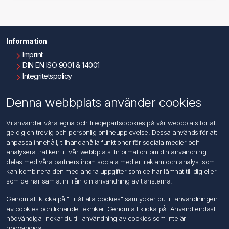
Information
Imprint
DIN EN ISO 9001 & 14001
Integritetspolicy
Användningsvillkor
Om oss
Denna webbplats använder cookies
Kontakta oss
Vi använder våra egna och tredjepartscookies på vår webbplats för att
ge dig en trevlig och personlig onlineupplevelse. Dessa används för att
Kundtjänst
anpassa innehåll, tillhandahålla funktioner för sociala medier och
Sök
analysera trafiken till vår webbplats. Information om din användning
delas med våra partners inom sociala medier, reklam och analys, som
kan kombinera den med andra uppgifter som de har lämnat till dig eller
Mitt konto
som de har samlat in från din användning av tjänsterna.
Mitt konto
Genom att klicka på "Tillåt alla cookies" samtycker du till användningen
Mina ordrar
av cookies och liknande tekniker. Genom att klicka på "Använd endast
Mina adresser
nödvändiga" nekar du till användning av cookies som inte är
nödvändiga.