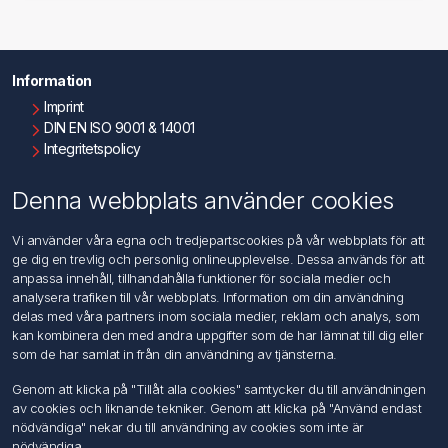
Information
Imprint
DIN EN ISO 9001 & 14001
Integritetspolicy
Användningsvillkor
Om oss
Denna webbplats använder cookies
Kontakta oss
Vi använder våra egna och tredjepartscookies på vår webbplats för att
ge dig en trevlig och personlig onlineupplevelse. Dessa används för att
Kundtjänst
anpassa innehåll, tillhandahålla funktioner för sociala medier och
Sök
analysera trafiken till vår webbplats. Information om din användning
delas med våra partners inom sociala medier, reklam och analys, som
kan kombinera den med andra uppgifter som de har lämnat till dig eller
Mitt konto
som de har samlat in från din användning av tjänsterna.
Mitt konto
Genom att klicka på "Tillåt alla cookies" samtycker du till användningen
Mina ordrar
av cookies och liknande tekniker. Genom att klicka på "Använd endast
Mina adresser
nödvändiga" nekar du till användning av cookies som inte är
nödvändiga.