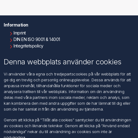
Information
Imprint
DIN EN ISO 9001 & 14001
Integritetspolicy
Användningsvillkor
Om oss
Denna webbplats använder cookies
Kontakta oss
Vi använder våra egna och tredjepartscookies på vår webbplats för att
ge dig en trevlig och personlig onlineupplevelse. Dessa används för att
Kundtjänst
anpassa innehåll, tillhandahålla funktioner för sociala medier och
Sök
analysera trafiken till vår webbplats. Information om din användning
delas med våra partners inom sociala medier, reklam och analys, som
kan kombinera den med andra uppgifter som de har lämnat till dig eller
Mitt konto
som de har samlat in från din användning av tjänsterna.
Mitt konto
Genom att klicka på "Tillåt alla cookies" samtycker du till användningen
Mina ordrar
av cookies och liknande tekniker. Genom att klicka på "Använd endast
Mina adresser
nödvändiga" nekar du till användning av cookies som inte är
nödvändiga.