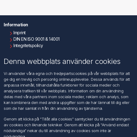
Information
Imprint
DIN EN ISO 9001 & 14001
Integritetspolicy
Användningsvillkor
Om oss
Denna webbplats använder cookies
Kontakta oss
Vi använder våra egna och tredjepartscookies på vår webbplats för att
ge dig en trevlig och personlig onlineupplevelse. Dessa används för att
Kundtjänst
anpassa innehåll, tillhandahålla funktioner för sociala medier och
Sök
analysera trafiken till vår webbplats. Information om din användning
delas med våra partners inom sociala medier, reklam och analys, som
kan kombinera den med andra uppgifter som de har lämnat till dig eller
Mitt konto
som de har samlat in från din användning av tjänsterna.
Mitt konto
Genom att klicka på "Tillåt alla cookies" samtycker du till användningen
Mina ordrar
av cookies och liknande tekniker. Genom att klicka på "Använd endast
Mina adresser
nödvändiga" nekar du till användning av cookies som inte är
nödvändiga.