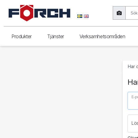
Produkter
Tjänster
Verksamhetsområden
Har 
Har
E-p
Lö