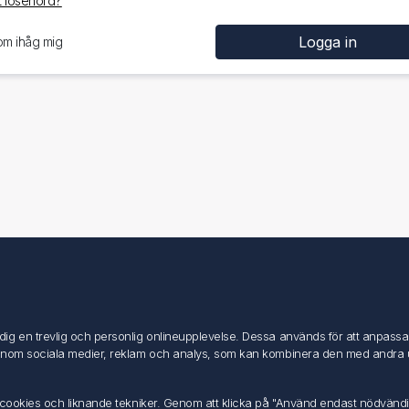
 lösenord?
om ihåg mig
Mitt konto
Mitt konto
g en trevlig och personlig onlineupplevelse. Dessa används för att anpassa in
Mina ordrar
inom sociala medier, reklam och analys, som kan kombinera den med andra uppg
Mina adresser
av cookies och liknande tekniker. Genom att klicka på "Använd endast nödvänd