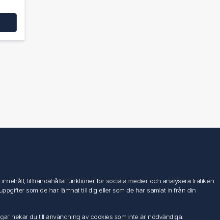
Följ oss
nehåll, tillhandahålla funktioner för sociala medier och analysera trafiken
ifter som de har lämnat till dig eller som de har samlat in från din
iga" nekar du till användning av cookies som inte är nödvändiga.