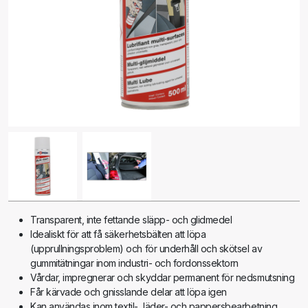
Transparent, inte fettande släpp- och glidmedel
Idealiskt för att få säkerhetsbälten att löpa
(upprullningsproblem) och för underhåll och skötsel av
gummitätningar inom industri- och fordonssektorn
Vårdar, impregnerar och skyddar permanent för nedsmutsning
Får kärvade och gnisslande delar att löpa igen
Kan användas inom textil-, läder- och pappersbearbetning