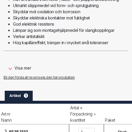
Utmärkt släppmedel vid form- och sprutgjutning
Skyddar mot oxidation och korrosion
Skyddar elektriska kontakter mot fuktighet
God elektrisk resistens
Lämpar sig som montagehjälpmedel för slangkopplingar
Verkar antistatiskt
Hög kapilläreffekt, tränger in i mycket små toleranser
Långtidsbeständig utan kvalitetsförlust
Vattenfast
Temperaturtålig från -60 °C till +150 °C
Silikonhaltig
Visa mer
Bli den första att recensera den här produkten
Användning:
Låt burken få rumstemperatur före användningen och skaka väl
Spreja på tunt och jämt från ca. 20 – 30 cm avstånd
Artikel
1
Antal ×
Art.nr
Förpackning =
Namn
kvantitet
Paket
6536 1510
Styck