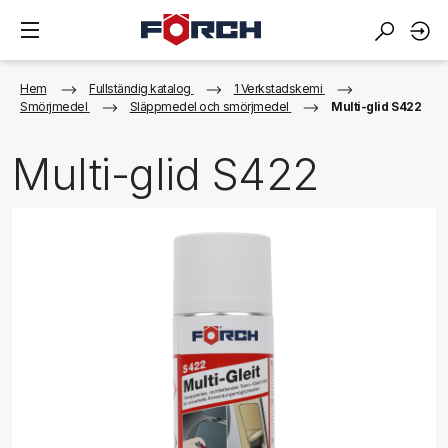
Hem
Fullständig katalog
1 Verkstadskemi
Smörjmedel
Släppmedel och smörjmedel
Multi-glid S422
Multi-glid S422