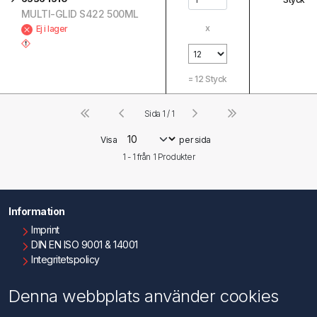
MULTI-GLID S422 500ML
x
Ej i lager
=
12
Styck
Sida 1 / 1
Visa
per sida
1 - 1 från
1
Produkter
Information
Imprint
DIN EN ISO 9001 & 14001
Integritetspolicy
Användningsvillkor
Om oss
Denna webbplats använder cookies
Kontakta oss