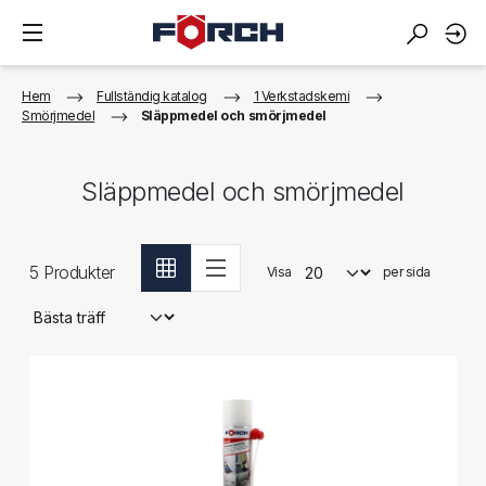
Hem
Fullständig katalog
1 Verkstadskemi
Smörjmedel
Släppmedel och smörjmedel
Släppmedel och smörjmedel
5
Produkter
Visa
per sida