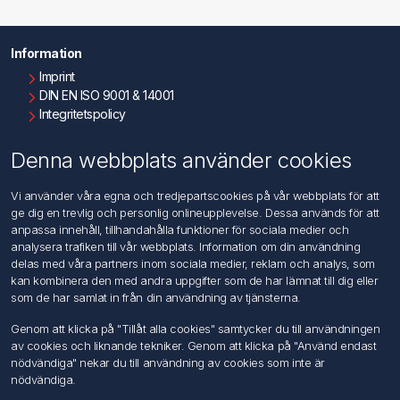
Information
Imprint
DIN EN ISO 9001 & 14001
Integritetspolicy
Användningsvillkor
Om oss
Denna webbplats använder cookies
Kontakta oss
Vi använder våra egna och tredjepartscookies på vår webbplats för att
ge dig en trevlig och personlig onlineupplevelse. Dessa används för att
Kundtjänst
anpassa innehåll, tillhandahålla funktioner för sociala medier och
Sök
analysera trafiken till vår webbplats. Information om din användning
delas med våra partners inom sociala medier, reklam och analys, som
kan kombinera den med andra uppgifter som de har lämnat till dig eller
Mitt konto
som de har samlat in från din användning av tjänsterna.
Mitt konto
Genom att klicka på "Tillåt alla cookies" samtycker du till användningen
Mina ordrar
av cookies och liknande tekniker. Genom att klicka på "Använd endast
Mina adresser
nödvändiga" nekar du till användning av cookies som inte är
nödvändiga.