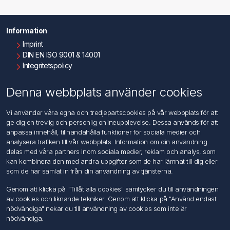
Information
Imprint
DIN EN ISO 9001 & 14001
Integritetspolicy
Användningsvillkor
Om oss
Denna webbplats använder cookies
Kontakta oss
Vi använder våra egna och tredjepartscookies på vår webbplats för att
ge dig en trevlig och personlig onlineupplevelse. Dessa används för att
Kundtjänst
anpassa innehåll, tillhandahålla funktioner för sociala medier och
Sök
analysera trafiken till vår webbplats. Information om din användning
delas med våra partners inom sociala medier, reklam och analys, som
kan kombinera den med andra uppgifter som de har lämnat till dig eller
Mitt konto
som de har samlat in från din användning av tjänsterna.
Mitt konto
Genom att klicka på "Tillåt alla cookies" samtycker du till användningen
Mina ordrar
av cookies och liknande tekniker. Genom att klicka på "Använd endast
Mina adresser
nödvändiga" nekar du till användning av cookies som inte är
nödvändiga.