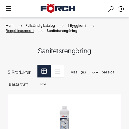
Hem
Fullständig katalog
2 Byggkemi
Rengöringsmedel
Sanitetsrengöring
Sanitetsrengöring
5
Produkter
Visa
per sida