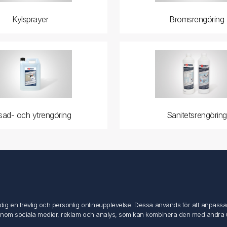
Kylsprayer
Bromsrengöring
sad- och ytrengöring
Sanitetsrengöring
Mitt konto
Mitt konto
g en trevlig och personlig onlineupplevelse. Dessa används för att anpassa in
Mina ordrar
inom sociala medier, reklam och analys, som kan kombinera den med andra uppg
Mina adresser