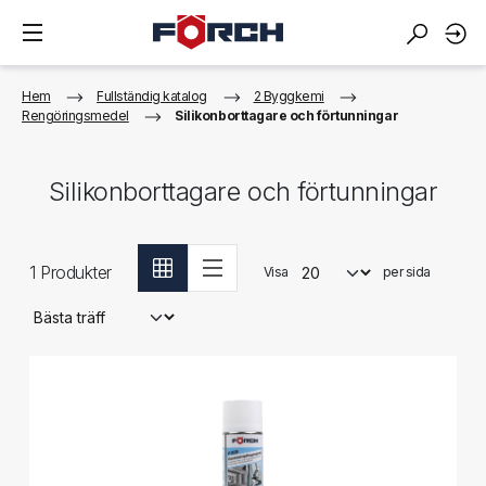
Hem
Fullständig katalog
2 Byggkemi
Rengöringsmedel
Silikonborttagare och förtunningar
Silikonborttagare och förtunningar
1
Produkter
Visa
per sida