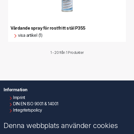
Vårdande spray för rostfritt stål P355
visa artikel (1)
1 - 20 från
1 Produkter
Information
Imprint
DIN EN ISO 9001 & 14001
Integritetspolicy
Användningsvillkor
Om oss
Denna webbplats använder cookies
Kontakta oss