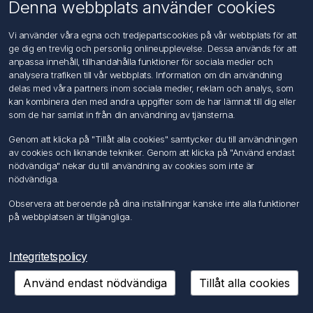
Denna webbplats använder cookies
Vi använder våra egna och tredjepartscookies på vår webbplats för att
ge dig en trevlig och personlig onlineupplevelse. Dessa används för att
anpassa innehåll, tillhandahålla funktioner för sociala medier och
analysera trafiken till vår webbplats. Information om din användning
delas med våra partners inom sociala medier, reklam och analys, som
Sortiment Spånskiveskruv 4-6 PZ FZ, FZB VAROBOXX
kan kombinera den med andra uppgifter som de har lämnat till dig eller
visa artikel
som de har samlat in från din användning av tjänsterna.
Genom att klicka på "Tillåt alla cookies" samtycker du till användningen
av cookies och liknande tekniker. Genom att klicka på "Använd endast
nödvändiga" nekar du till användning av cookies som inte är
nödvändiga.
Observera att beroende på dina inställningar kanske inte alla funktioner
på webbplatsen är tillgängliga.
Integritetspolicy
Använd endast nödvändiga
Tillåt alla cookies
Träskruv delg 90° zink 4-5 mm VAROBOXX
visa artikel